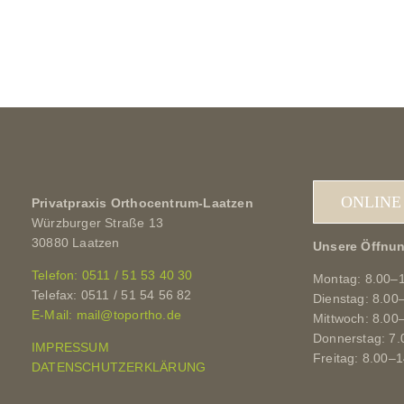
ONLINE
Privatpraxis Orthocentrum-Laatzen
Würzburger Straße 13
30880 Laatzen
Unsere Öffnun
Telefon: 0511 / 51 53 40 30
Montag: 8.00–
Telefax: 0511 / 51 54 56 82
Dienstag: 8.00
E-Mail: mail@toportho.de
Mittwoch: 8.00
Donnerstag: 7.
IMPRESSUM
Freitag: 8.00–
DATENSCHUTZERKLÄRUNG