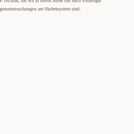
e Technik, die wir in Ihrem Sinne nur nach vorheriger
ntgenuntersuchungen am Skelettsystem sind: