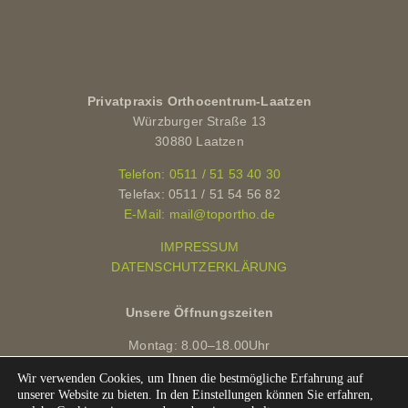
Privatpraxis Orthocentrum-Laatzen
Würzburger Straße 13
30880 Laatzen
Telefon: 0511 / 51 53 40 30
Telefax: 0511 / 51 54 56 82
E-Mail: mail@toportho.de
IMPRESSUM
DATENSCHUTZERKLÄRUNG
Unsere Öffnungszeiten
Montag: 8.00–18.00Uhr
Dienstag: 8.00–19.30 Uhr
Mittwoch: 8.00–19.00 Uhr
Donnerstag: 7.00–19.30 Uhr
Freitag: 8.00–14.00 Uhr
Wir verwenden Cookies, um Ihnen die bestmögliche Erfahrung auf
unserer Website zu bieten. In den Einstellungen können Sie erfahren,